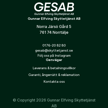
konto hos oss får du snabbare utcheckning,
översikt över dina beställningar och sparade
Mutter Sauer 200 STR pos. 528
Land:
*
uppgifter.
Gunnar Elfving Skyttetjänst AB
Norra Järsö Gård 5
Är du en förening eller ett företag? Kontakta
761 74 Norrtälje
oss så hjälper vi dig att skapa ett konto.
E-post:
*
(kommer bli ditt användarnamn)
Skapa konto
0176-20 82 80
gesab@skyttetjanst.se
Följ oss på Instagram
Verifiera e-post:
*
Genvägar
Leverans & betalningsvillkor
Garanti, ångerrätt & reklamation
Jag godkänner att mina personuppgifter behandlas enligt
GESABs
personuppgiftspolicy
.
Kontakta oss
Skicka
© Copyright 2026 Gunnar Elfving Skyttetjänst
AB