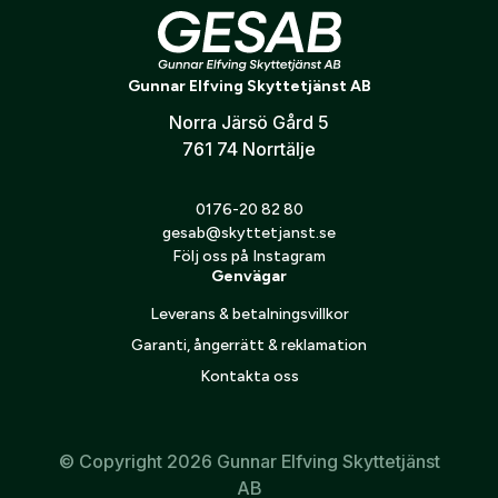
konto hos oss får du snabbare utcheckning,
översikt över dina beställningar och sparade
Sauer, Rampamuff pos.nr 507
Land:
*
uppgifter.
Gunnar Elfving Skyttetjänst AB
Norra Järsö Gård 5
Är du en förening eller ett företag? Kontakta
761 74 Norrtälje
oss så hjälper vi dig att skapa ett konto.
E-post:
*
(kommer bli ditt användarnamn)
Skapa konto
0176-20 82 80
gesab@skyttetjanst.se
Följ oss på Instagram
Verifiera e-post:
*
Genvägar
Leverans & betalningsvillkor
Garanti, ångerrätt & reklamation
Jag godkänner att mina personuppgifter behandlas enligt
GESABs
personuppgiftspolicy
.
Kontakta oss
Skicka
© Copyright 2026 Gunnar Elfving Skyttetjänst
AB