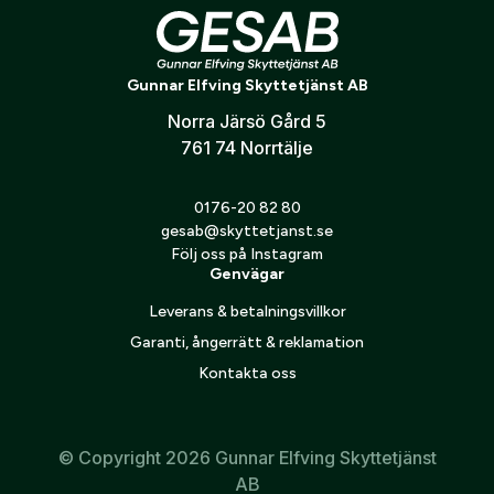
konto hos oss får du snabbare utcheckning,
översikt över dina beställningar och sparade
Bokstock vänster till Sauer 200STR
Land:
*
uppgifter.
Gunnar Elfving Skyttetjänst AB
Norra Järsö Gård 5
Är du en förening eller ett företag? Kontakta
761 74 Norrtälje
oss så hjälper vi dig att skapa ett konto.
E-post:
*
(kommer bli ditt användarnamn)
Skapa konto
0176-20 82 80
gesab@skyttetjanst.se
Följ oss på Instagram
Verifiera e-post:
*
Genvägar
Leverans & betalningsvillkor
Garanti, ångerrätt & reklamation
Jag godkänner att mina personuppgifter behandlas enligt
GESABs
personuppgiftspolicy
.
Kontakta oss
Skicka
© Copyright 2026 Gunnar Elfving Skyttetjänst
AB