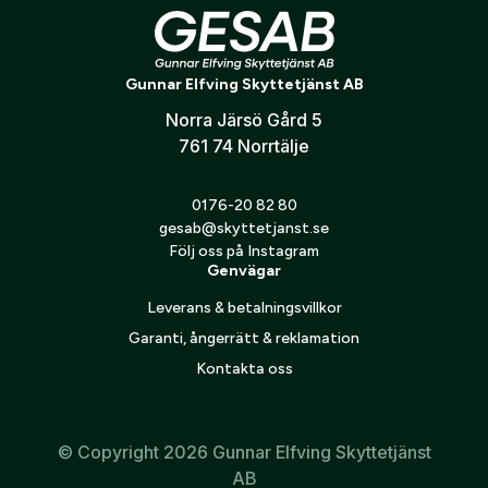
konto hos oss får du snabbare utcheckning,
översikt över dina beställningar och sparade
Utdragare till Sauer 200 STR .22 pos. 166
Land:
*
uppgifter.
Gunnar Elfving Skyttetjänst AB
Norra Järsö Gård 5
Är du en förening eller ett företag? Kontakta
761 74 Norrtälje
oss så hjälper vi dig att skapa ett konto.
E-post:
*
(kommer bli ditt användarnamn)
Skapa konto
0176-20 82 80
gesab@skyttetjanst.se
Följ oss på Instagram
Verifiera e-post:
*
Genvägar
Leverans & betalningsvillkor
Garanti, ångerrätt & reklamation
Jag godkänner att mina personuppgifter behandlas enligt
GESABs
personuppgiftspolicy
.
Kontakta oss
Skicka
© Copyright 2026 Gunnar Elfving Skyttetjänst
AB