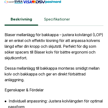
så fort den här produkten är tillbaka i vårt
sortiment.
Lösenord:
*
Blaser Adapter 3 spacer set R8
Postnummer:
*
Beskrivning
Specifikationer
E-post adress
Glömt lösenord?
Blaser mellanlägg för bakkappa – justera kolvlängd (LOP)
Ort:
*
är en enkel och effektiv lösning för att anpassa kolvens
längd efter din kropp och skjutstil. Perfekt för dig som
Jag godkänner att mina uppgifter sparas enligt
söker spacers till Blaser kolv för bättre ergonomi och
.
integritetspolicyn
Skapa konto och handla enklare
skjutkomfort.
Telefon:
*
Är du företag eller förening?
Med ett eget
Bevaka
Dessa mellanlägg till bakkappa monteras smidigt mellan
konto hos oss får du snabbare utcheckning,
kolv och bakkappa och ger en direkt förbättrad
översikt över dina beställningar och sparade
anläggning.
Land:
*
uppgifter.
Egenskaper & Fördelar
Är du en förening eller ett företag? Kontakta
oss så hjälper vi dig att skapa ett konto.
Individuell anpassning: Justera kolvlängden för optimal
E-post:
*
(kommer bli ditt användarnamn)
passform