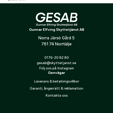
Skapa konto
Flera längder: Förlänger kolven med 10, 20 eller 30 mm
Enkel montering: Monteras snabbt mellan kolv och
Verifiera e-post:
*
bakkappa
Förbättrad komfort: Ger bättre anläggning och kontroll
Gunnar Elfving Skyttetjänst AB
Originalpassform: Anpassad för Blaser-system
Jag godkänner att mina personuppgifter behandlas enligt
Norra Järsö Gård 5
GESABs
personuppgiftspolicy
.
761 74 Norrtälje
Skicka
0176-20 82 80
gesab@skyttetjanst.se
Följ oss på Instagram
Genvägar
Leverans & betalningsvillkor
Garanti, ångerrätt & reklamation
Kontakta oss