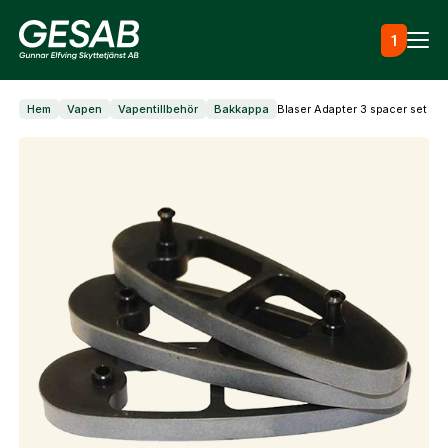
Hoppa till innehåll
1
Hem
Vapen
Vapentillbehör
Bakkappa
Blaser Adapter 3 spacer set R8
Ammunition
Utrustning
Jaktkläder & skor
Måltavlor
Vapen