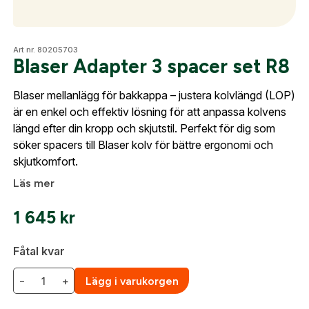
Skapa konto
Fyll i dina företags- eller föreningsuppgifter i
Optik
Art nr. 80205703
formuläret så återkommer vi till dig när kontot är
Blaser Adapter 3 spacer set R8
skapat. I vår FAQ hittar du svar på de vanligaste
frågorna gällande Mitt konto.
Blaser mellanlägg för bakkappa – justera kolvlängd (LOP)
Mer
är en enkel och effektiv lösning för att anpassa kolvens
längd efter din kropp och skjutstil. Perfekt för dig som
Företag- eller Föreningsnamn:
*
Logga in
söker spacers till Blaser kolv för bättre ergonomi och
skjutkomfort.
Mitt konto
Logga in för att handla med dina avtalspriser, smidig
Läs mer
fakturabetalning och tillgång till orderhistorik.
Kontakta oss
Org. nummer
1 645
kr
När du är inloggad hanteras beställningen
automatiskt enligt dina inställningar.
Fåtal kvar
Leverans & fakturaadress
Gatuadress:
*
E-postadress:
*
−
+
Lägg i varukorgen
Fyll i din e-post adress nedan så kontaktar vi dig