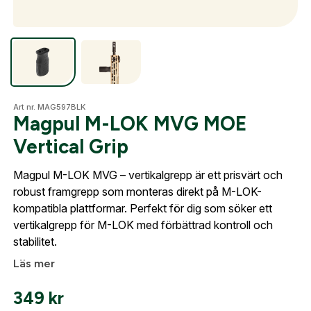
formuläret så återkommer vi till dig när kontot är
skapat. I vår FAQ hittar du svar på de vanligaste
frågorna gällande Mitt konto.
Optik
Företag- eller Föreningsnamn:
*
Logga in
Mer
Art nr. MAG597BLK
Magpul M-LOK MVG MOE
Logga in för att handla med dina avtalspriser, smidig
fakturabetalning och tillgång till orderhistorik.
Vertical Grip
Org. nummer
Mitt konto
När du är inloggad hanteras beställningen
Magpul M-LOK MVG – vertikalgrepp är ett prisvärt och
automatiskt enligt dina inställningar.
Kontakta oss
robust framgrepp som monteras direkt på M-LOK-
Leverans & fakturaadress
kompatibla plattformar. Perfekt för dig som söker ett
Gatuadress:
*
vertikalgrepp för M-LOK med förbättrad kontroll och
E-postadress:
*
stabilitet.
Fyll i din e-post adress nedan så kontaktar vi dig
så fort den här produkten är tillbaka i vårt
Läs mer
sortiment.
Lösenord:
*
349
kr
Magpul M-LOK MVG MOE Vertical Grip