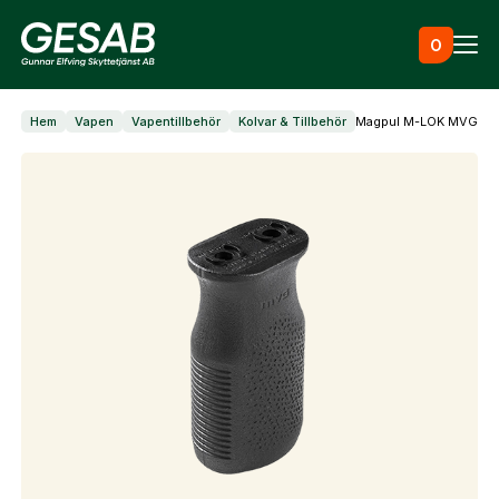
Hoppa till innehåll
0
Hem
Vapen
Vapentillbehör
Kolvar & Tillbehör
Magpul M-LOK MVG MOE 
Ammunition
Utrustning
Jaktkläder & skor
Måltavlor
Skapa konto
Fyll i dina företags- eller föreningsuppgifter i
Vapen