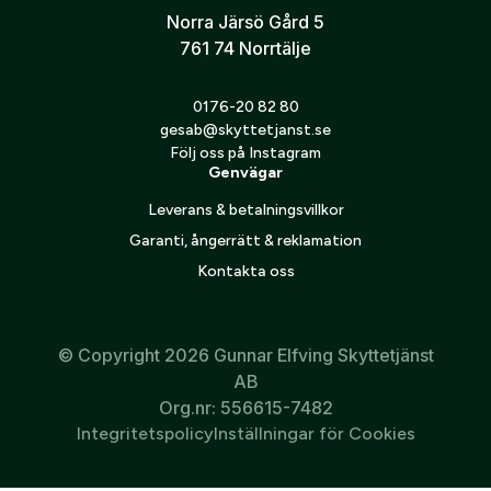
Norra Järsö Gård 5
761 74 Norrtälje
Jag godkänner att mina personuppgifter behandlas enligt
GESABs
personuppgiftspolicy
.
0176-20 82 80
gesab@skyttetjanst.se
Skicka
Följ oss på Instagram
Genvägar
Leverans & betalningsvillkor
Garanti, ångerrätt & reklamation
Kontakta oss
© Copyright 2026 Gunnar Elfving Skyttetjänst
AB
Org.nr: 556615-7482
Integritetspolicy
Inställningar för Cookies