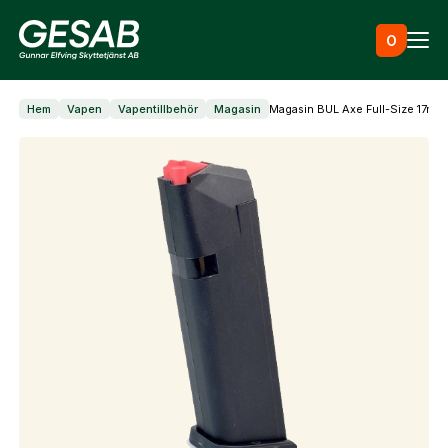
Hoppa till innehåll
0
Hem
Vapen
Vapentillbehör
Magasin
Magasin BUL Axe Full-Size 17rd
Ammunition
Utrustning
Jaktkläder & skor
Måltavlor
Vapen