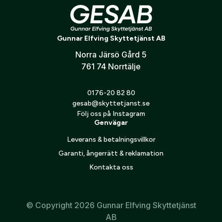
Kaliber: 9mm
Verifiera e-post:
*
Maila in bild på giltig vapenlicens samt ID till
Passar modell
gesab@skyttetjanst.se
Gunnar Elfving Skyttetjänst AB
Beställningar utan korrekt dokumentation kan inte
BUL Axe Full-Size
Norra Järsö Gård 5
behandlas
Jag godkänner att mina personuppgifter behandlas enligt
761 74 Norrtälje
GESABs
personuppgiftspolicy
.
Skicka
0176-20 82 80
gesab@skyttetjanst.se
Följ oss på Instagram
Genvägar
Leverans & betalningsvillkor
Garanti, ångerrätt & reklamation
Kontakta oss
© Copyright 2026 Gunnar Elfving Skyttetjänst
AB