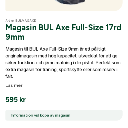
Skapa konto
Fyll i dina företags- eller föreningsuppgifter i
formuläret så återkommer vi till dig när kontot är
Optik
Art nr. BULMAGAXE
skapat. I vår FAQ hittar du svar på de vanligaste
Magasin BUL Axe Full-Size 17rd
frågorna gällande Mitt konto.
9mm
Mer
Magasin till BUL Axe Full-Size 9mm är ett pålitligt
Företag- eller Föreningsnamn:
*
Logga in
originalmagasin med hög kapacitet, utvecklat för att ge
säker funktion och jämn matning i din pistol. Perfekt som
Logga in för att handla med dina avtalspriser, smidig
Mitt konto
extra magasin för träning, sportskytte eller som reserv i
fakturabetalning och tillgång till orderhistorik.
Org. nummer
fält.
Kontakta oss
När du är inloggad hanteras beställningen
Läs mer
automatiskt enligt dina inställningar.
595
kr
Leverans & fakturaadress
Gatuadress:
*
E-postadress:
*
Fyll i din e-post adress nedan så kontaktar vi dig
Information vid köpa av magasin
så fort den här produkten är tillbaka i vårt