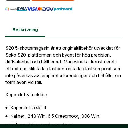
sortiment.
Lösenord:
*
Magasin Sako S20 5 Skott
Postnummer:
*
E-post adress
Beskrivning
Glömt lösenord?
Ort:
*
S20 5-skottsmagasin är ett originaltillbehör utvecklat för
Jag godkänner att mina uppgifter sparas enligt
Sako S20-plattformen och byggt för hög precision,
.
integritetspolicyn
driftsäkerhet och hållbarhet. Magasinet är konstruerat i
Skapa konto och handla enklare
Telefon:
*
ett extremt slitstarkt glasfiberförstärkt plastkomposit som
Är du företag eller förening?
Med ett eget
Bevaka
inte påverkas av temperaturförändringar och behåller sin
konto hos oss får du snabbare utcheckning,
form även vid fall.
översikt över dina beställningar och sparade
Land:
*
uppgifter.
Kapacitet & funktion
Är du en förening eller ett företag? Kontakta
Kapacitet: 5 skott
oss så hjälper vi dig att skapa ett konto.
E-post:
*
Kaliber: .243 Win, 6,5 Creedmoor, .308 Win
(kommer bli ditt användarnamn)
Säker och jämn patronmatning
Skapa konto