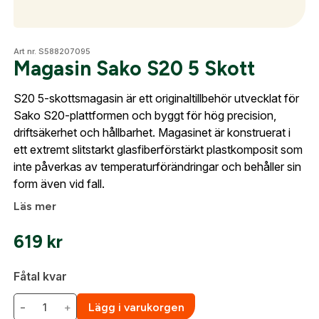
Skapa konto
Fyll i dina företags- eller föreningsuppgifter i
Optik
formuläret så återkommer vi till dig när kontot är
Art nr. S588207095
Magasin Sako S20 5 Skott
skapat. I vår FAQ hittar du svar på de vanligaste
frågorna gällande Mitt konto.
S20 5-skottsmagasin är ett originaltillbehör utvecklat för
Mer
Sako S20-plattformen och byggt för hög precision,
Företag- eller Föreningsnamn:
*
driftsäkerhet och hållbarhet. Magasinet är konstruerat i
Logga in
ett extremt slitstarkt glasfiberförstärkt plastkomposit som
Logga in för att handla med dina avtalspriser, smidig
inte påverkas av temperaturförändringar och behåller sin
Mitt konto
fakturabetalning och tillgång till orderhistorik.
form även vid fall.
Org. nummer
Kontakta oss
Läs mer
När du är inloggad hanteras beställningen
automatiskt enligt dina inställningar.
619
kr
Leverans & fakturaadress
Gatuadress:
*
Fåtal kvar
E-postadress:
*
Fyll i din e-post adress nedan så kontaktar vi dig
−
+
Lägg i varukorgen
så fort den här produkten är tillbaka i vårt