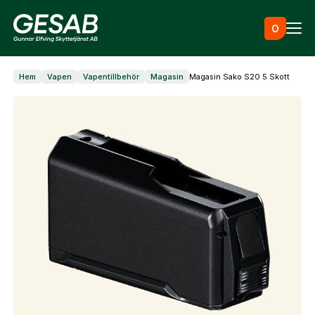
Hoppa till innehåll
0
Hem
Vapen
Vapentillbehör
Magasin
Magasin Sako S20 5 Skott
Ammunition
Utrustning
Jaktkläder & skor
Måltavlor
Vapen