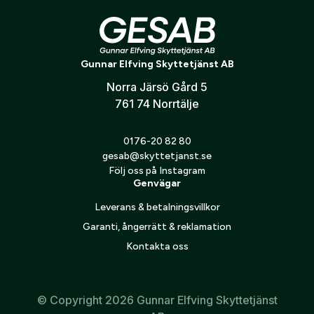
Optimerat för precisionsskytte och jakt
Verifiera e-post:
*
Kompatibilitet
Gunnar Elfving Skyttetjänst AB
Sako S20
Norra Järsö Gård 5
Jag godkänner att mina personuppgifter behandlas enligt
GESABs
personuppgiftspolicy
.
761 74 Norrtälje
Skicka
0176-20 82 80
gesab@skyttetjanst.se
Följ oss på Instagram
Genvägar
Leverans & betalningsvillkor
Garanti, ångerrätt & reklamation
Kontakta oss
© Copyright 2026 Gunnar Elfving Skyttetjänst