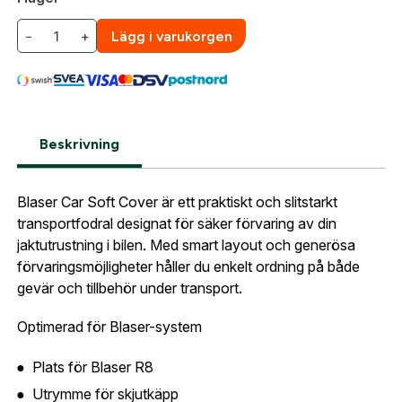
Gatuadress:
*
E-postadress:
*
−
+
Lägg i varukorgen
Fyll i din e-post adress nedan så kontaktar vi dig
så fort den här produkten är tillbaka i vårt
sortiment.
Lösenord:
*
Blaser Car Soft Cover
Postnummer:
*
Beskrivning
E-post adress
Glömt lösenord?
Blaser Car Soft Cover är ett praktiskt och slitstarkt
Ort:
*
transportfodral designat för säker förvaring av din
jaktutrustning i bilen. Med smart layout och generösa
Jag godkänner att mina uppgifter sparas enligt
förvaringsmöjligheter håller du enkelt ordning på både
.
integritetspolicyn
Skapa konto och handla enklare
gevär och tillbehör under transport.
Telefon:
*
Är du företag eller förening?
Med ett eget
Bevaka
Optimerad för Blaser-system
konto hos oss får du snabbare utcheckning,
översikt över dina beställningar och sparade
Plats för Blaser R8
Land:
*
uppgifter.
Utrymme för skjutkäpp