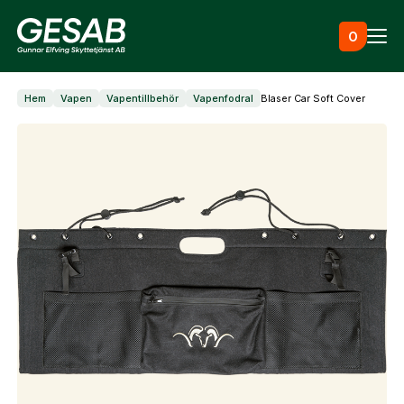
Hoppa till innehåll
0
Hem
Vapen
Vapentillbehör
Vapenfodral
Blaser Car Soft Cover
Ammunition
Utrustning
Jaktkläder & skor
Måltavlor
Vapen