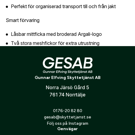
Är du en förening eller ett företag? Kontakta
Perfekt för organiserad transport till och från jakt
oss så hjälper vi dig att skapa ett konto.
E-post:
*
(kommer bli ditt användarnamn)
Smart förvaring
Skapa konto
Låsbar mittficka med broderad Argali-logo
Verifiera e-post:
*
Två stora meshfickor för extra utrustning
Genomtänkt design för enkel åtkomst och struktur
Konstruktion & material
Jag godkänner att mina personuppgifter behandlas enligt
GESABs
personuppgiftspolicy
.
Gunnar Elfving Skyttetjänst AB
Tillverkat i slitstarka material
Skicka
Norra Järsö Gård 5
Designat för lång livslängd
761 74 Norrtälje
0176-20 82 80
gesab@skyttetjanst.se
Följ oss på Instagram
Genvägar