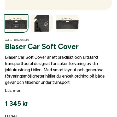
Optik
Skapa konto
Fyll i dina företags- eller föreningsuppgifter i
Mer
Art nr. 80409749
formuläret så återkommer vi till dig när kontot är
Blaser Car Soft Cover
skapat. I vår FAQ hittar du svar på de vanligaste
frågorna gällande Mitt konto.
Blaser Car Soft Cover är ett praktiskt och slitstarkt
Mitt konto
transportfodral designat för säker förvaring av din
jaktutrustning i bilen. Med smart layout och generösa
Kontakta oss
Företag- eller Föreningsnamn:
*
Logga in
förvaringsmöjligheter håller du enkelt ordning på både
gevär och tillbehör under transport.
Logga in för att handla med dina avtalspriser, smidig
Läs mer
fakturabetalning och tillgång till orderhistorik.
Org. nummer
1 345
kr
När du är inloggad hanteras beställningen
automatiskt enligt dina inställningar.
Leverans & fakturaadress
I lager