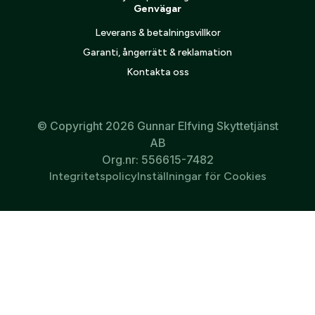
Genvägar
Leverans & betalningsvillkor
Garanti, ångerrätt & reklamation
Kontakta oss
© Copyright 2026 Gunnar Elfving Skyttetjänst
AB
Org.nr: 556615-7482
Integritetspolicy
Inställningar för Cookies