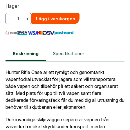
skapat. I vår FAQ hittar du svar på de vanligaste
I lager
frågorna gällande Mitt konto.
−
+
Lägg i varukorgen
Företag- eller Föreningsnamn:
*
Logga in
Logga in för att handla med dina avtalspriser, smidig
fakturabetalning och tillgång till orderhistorik.
Org. nummer
Beskrivning
Specifikationer
När du är inloggad hanteras beställningen
automatiskt enligt dina inställningar.
Hunter Rifle Case är ett rymligt och genomtänkt
Leverans & fakturaadress
vapenfodral utvecklat för jägare som vill transportera
Gatuadress:
*
både vapen och tillbehör på ett säkert och organiserat
E-postadress:
*
sätt. Med plats för upp till två vapen samt flera
Fyll i din e-post adress nedan så kontaktar vi dig
dedikerade förvaringsfack får du med dig all utrustning du
så fort den här produkten är tillbaka i vårt
behöver till skjutbanan eller jaktmarken.
sortiment.
Lösenord:
*
Hunter Vapenfodral
Den invändiga skiljeväggen separerar vapnen från
Postnummer:
*
varandra för ökat skydd under transport, medan
E-post adress