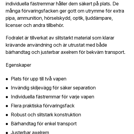
individuella fästremmar håller dem säkert på plats. De
Glömt lösenord?
många förvaringsfacken ger gott om utrymme för extra
Ort:
*
pipa, ammunition, hörselskydd, optik, ljuddämpare,
licenser och andra tillbehör.
Jag godkänner att mina uppgifter sparas enligt
.
integritetspolicyn
Fodralet är tillverkat av slitstarkt material som klarar
Skapa konto och handla enklare
Telefon:
*
krävande användning och är utrustat med både
Är du företag eller förening?
Med ett eget
Bevaka
bärhandtag och justerbar axelrem för bekväm transport.
konto hos oss får du snabbare utcheckning,
översikt över dina beställningar och sparade
Egenskaper
Land:
*
uppgifter.
Plats för upp till två vapen
Är du en förening eller ett företag? Kontakta
Invändig skiljevägg för säker separation
oss så hjälper vi dig att skapa ett konto.
E-post:
*
(kommer bli ditt användarnamn)
Individuella fästremmar för varje vapen
Skapa konto
Flera praktiska förvaringsfack
Robust och slitstark konstruktion
Verifiera e-post:
*
Bärhandtag för enkel transport
Justerbar axelrem