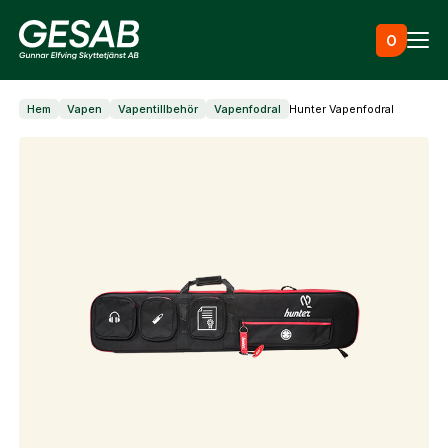
Hoppa till innehåll
0
Hem
Vapen
Vapentillbehör
Vapenfodral
Hunter Vapenfodral
Ammunition
Utrustning
Jaktkläder & skor
Måltavlor
Vapen