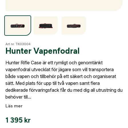
Optik
Mer
Art nr. TK03004
Hunter Vapenfodral
Hunter Rifle Case är ett rymligt och genomtänkt
Mitt konto
vapenfodral utvecklat för jägare som vill transportera
både vapen och tillbehör på ett säkert och organiserat
Kontakta oss
sätt. Med plats för upp till två vapen samt flera
dedikerade förvaringsfack får du med dig all utrustning du
behöver till...
Skapa konto
Läs mer
Fyll i dina företags- eller föreningsuppgifter i
1 395
kr
formuläret så återkommer vi till dig när kontot är