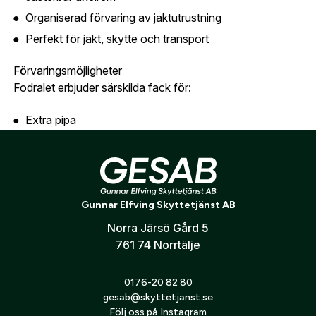
Organiserad förvaring av jaktutrustning
Jag godkänner att mina personuppgifter behandlas enligt
Perfekt för jakt, skytte och transport
GESABs
personuppgiftspolicy
.
Skicka
Förvaringsmöjligheter
Fodralet erbjuder särskilda fack för:
Extra pipa
Skjutstöd
Hörselskydd
Ammunition
Licenser
Gunnar Elfving Skyttetjänst AB
Ljuddämpare
Norra Järsö Gård 5
761 74 Norrtälje
Extra optik
Övriga jakt- och skyttetillbehör
0176-20 82 80
gesab@skyttetjanst.se
Följ oss på Instagram