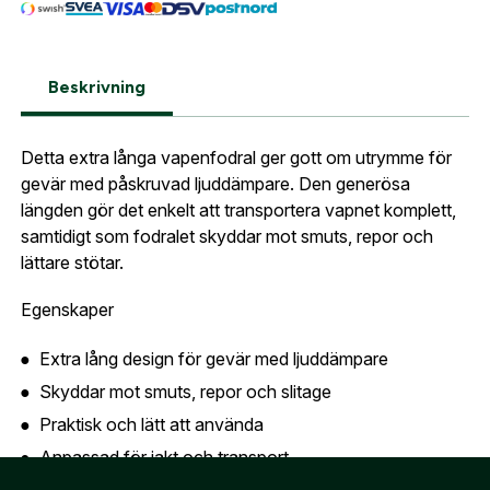
sortiment.
Lösenord:
*
Vapenfodral extra långt
Postnummer:
*
E-post adress
Beskrivning
Glömt lösenord?
Ort:
*
Detta extra långa vapenfodral ger gott om utrymme för
gevär med påskruvad ljuddämpare. Den generösa
Jag godkänner att mina uppgifter sparas enligt
längden gör det enkelt att transportera vapnet komplett,
.
integritetspolicyn
Skapa konto och handla enklare
samtidigt som fodralet skyddar mot smuts, repor och
Telefon:
*
lättare stötar.
Är du företag eller förening?
Med ett eget
Bevaka
konto hos oss får du snabbare utcheckning,
Egenskaper
översikt över dina beställningar och sparade
Land:
*
uppgifter.
Extra lång design för gevär med ljuddämpare
Skyddar mot smuts, repor och slitage
Är du en förening eller ett företag? Kontakta
oss så hjälper vi dig att skapa ett konto.
Praktisk och lätt att använda
E-post:
*
(kommer bli ditt användarnamn)
Anpassad för jakt och transport
Skapa konto