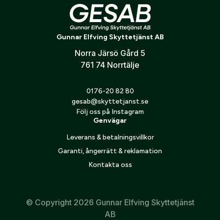
Passform
Verifiera e-post:
*
Passar gevär med monterad ljuddämpare
Gunnar Elfving Skyttetjänst AB
Total längd: 140 cm
Norra Järsö Gård 5
Jag godkänner att mina personuppgifter behandlas enligt
761 74 Norrtälje
GESABs
personuppgiftspolicy
.
Skicka
0176-20 82 80
gesab@skyttetjanst.se
Följ oss på Instagram
Genvägar
Leverans & betalningsvillkor
Garanti, ångerrätt & reklamation
Kontakta oss
© Copyright 2026 Gunnar Elfving Skyttetjänst
AB