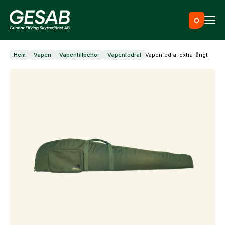
Hoppa till innehåll
0
Hem
Vapen
Vapentillbehör
Vapenfodral
Vapenfodral extra långt
Ammunition
Utrustning
Jaktkläder & skor
Måltavlor
Vapen