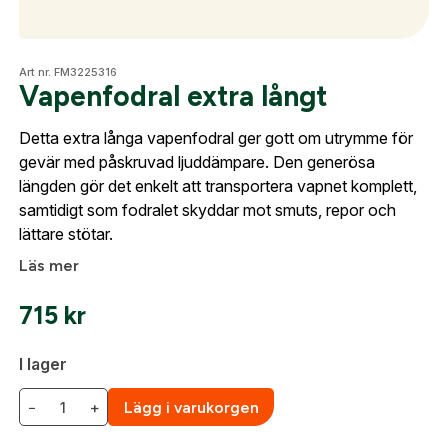
Skapa konto
Fyll i dina företags- eller föreningsuppgifter i
formuläret så återkommer vi till dig när kontot är
Optik
Art nr. FM3225316
skapat. I vår FAQ hittar du svar på de vanligaste
Vapenfodral extra långt
frågorna gällande Mitt konto.
Detta extra långa vapenfodral ger gott om utrymme för
Mer
gevär med påskruvad ljuddämpare. Den generösa
Företag- eller Föreningsnamn:
*
Logga in
längden gör det enkelt att transportera vapnet komplett,
samtidigt som fodralet skyddar mot smuts, repor och
Logga in för att handla med dina avtalspriser, smidig
lättare stötar.
Mitt konto
fakturabetalning och tillgång till orderhistorik.
Org. nummer
Läs mer
Kontakta oss
När du är inloggad hanteras beställningen
715
kr
automatiskt enligt dina inställningar.
Leverans & fakturaadress
I lager
Gatuadress:
*
E-postadress:
*
Fyll i din e-post adress nedan så kontaktar vi dig
−
+
Lägg i varukorgen
så fort den här produkten är tillbaka i vårt