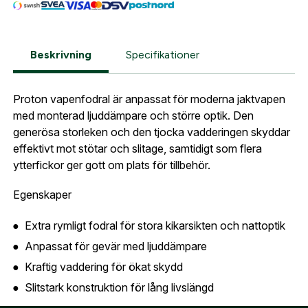
sortiment.
Lösenord:
*
Vapenfodral Proton
Postnummer:
*
Beskrivning
Specifikationer
E-post adress
Glömt lösenord?
Proton vapenfodral är anpassat för moderna jaktvapen
Ort:
*
med monterad ljuddämpare och större optik. Den
Jag godkänner att mina uppgifter sparas enligt
generösa storleken och den tjocka vadderingen skyddar
.
integritetspolicyn
effektivt mot stötar och slitage, samtidigt som flera
Skapa konto och handla enklare
ytterfickor ger gott om plats för tillbehör.
Telefon:
*
Är du företag eller förening?
Med ett eget
Bevaka
konto hos oss får du snabbare utcheckning,
Egenskaper
översikt över dina beställningar och sparade
Land:
*
Extra rymligt fodral för stora kikarsikten och nattoptik
uppgifter.
Anpassat för gevär med ljuddämpare
Är du en förening eller ett företag? Kontakta
Kraftig vaddering för ökat skydd
oss så hjälper vi dig att skapa ett konto.
E-post:
*
(kommer bli ditt användarnamn)
Slitstark konstruktion för lång livslängd
Skapa konto