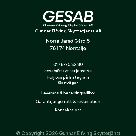
Förvaring
Verifiera e-post:
*
3 stora vadderade bäljfickor med dragkedja
Gott om plats för tillbehör och utrustning
Gunnar Elfving Skyttetjänst AB
Organiserad och lättillgänglig packning
Jag godkänner att mina personuppgifter behandlas enligt
Norra Järsö Gård 5
GESABs
personuppgiftspolicy
.
761 74 Norrtälje
Skicka
0176-20 82 80
gesab@skyttetjanst.se
Följ oss på Instagram
Genvägar
Leverans & betalningsvillkor
Garanti, ångerrätt & reklamation
Kontakta oss
© Copyright 2026 Gunnar Elfving Skyttetjänst