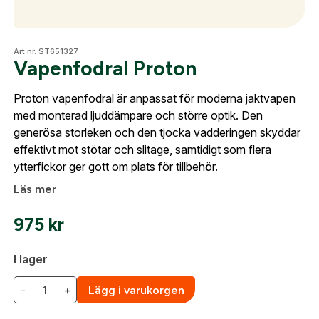
Skapa konto
Fyll i dina företags- eller föreningsuppgifter i
Optik
Art nr. ST651327
formuläret så återkommer vi till dig när kontot är
Vapenfodral Proton
skapat. I vår FAQ hittar du svar på de vanligaste
frågorna gällande Mitt konto.
Proton vapenfodral är anpassat för moderna jaktvapen
Mer
med monterad ljuddämpare och större optik. Den
generösa storleken och den tjocka vadderingen skyddar
Företag- eller Föreningsnamn:
*
Logga in
effektivt mot stötar och slitage, samtidigt som flera
ytterfickor ger gott om plats för tillbehör.
Mitt konto
Logga in för att handla med dina avtalspriser, smidig
fakturabetalning och tillgång till orderhistorik.
Läs mer
Org. nummer
Kontakta oss
975
kr
När du är inloggad hanteras beställningen
automatiskt enligt dina inställningar.
Leverans & fakturaadress
I lager
Gatuadress:
*
E-postadress:
*
−
+
Lägg i varukorgen
Fyll i din e-post adress nedan så kontaktar vi dig
så fort den här produkten är tillbaka i vårt