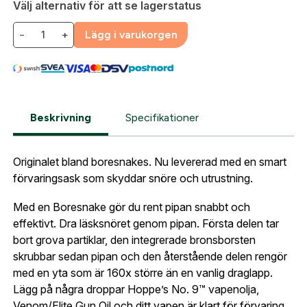
Välj alternativ för att se lagerstatus
automatiskt enligt dina inställningar.
Leverans & fakturaadress
−
+
Lägg i varukorgen
Gatuadress:
*
E-postadress:
*
Fyll i din e-post adress nedan så kontaktar vi dig
så fort den här produkten är tillbaka i vårt
sortiment.
Lösenord:
*
Beskrivning
Specifikationer
Hoppe´s BoreSnake
Postnummer:
*
E-post adress
Originalet bland boresnakes. Nu levererad med en smart
Glömt lösenord?
förvaringsask som skyddar snöre och utrustning.
Ort:
*
Med en Boresnake gör du rent pipan snabbt och
Jag godkänner att mina uppgifter sparas enligt
effektivt. Dra läsksnöret genom pipan. Första delen tar
.
integritetspolicyn
Skapa konto och handla enklare
bort grova partiklar, den integrerade bronsborsten
Telefon:
*
skrubbar sedan pipan och den återstående delen rengör
Är du företag eller förening?
Med ett eget
Bevaka
med en yta som är 160x större än en vanlig draglapp.
konto hos oss får du snabbare utcheckning,
Lägg på några droppar Hoppe’s No. 9™ vapenolja,
översikt över dina beställningar och sparade
Venom/Elite Gun Oil och ditt vapen är klart för förvaring.