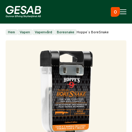
Hoppa till innehåll
0
Hem
Vapen
Vapenvård
Boresnake
Hoppe´s BoreSnake
Ammunition
Utrustning
Jaktkläder & skor
Måltavlor
Vapen