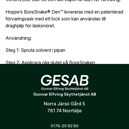
Land:
*
uppgifter.
Hoppe’s BoreSnake® Den™ levereras med en patenterad
Är du en förening eller ett företag? Kontakta
förvaringsask med ett lock som kan användas till
oss så hjälper vi dig att skapa ett konto.
E-post:
*
draghjälp för läsksnöret.
(kommer bli ditt användarnamn)
Skapa konto
Användning:
Verifiera e-post:
*
Steg 1: Spruta solvent i pipan
Steg 2: Applicera olja slutet på BoreSnaken
Jag godkänner att mina personuppgifter behandlas enligt
Steg 3: Stoppa in mässingvikten i patronläget och ta
GESABs
personuppgiftspolicy
.
emot den i vid mynningen. Dra sedan snöret rakt utåt.
Pipan är nu rengjord, borstad, torrdragen och insmörjd i
Skicka
Gunnar Elfving Skyttetjänst AB
ett drag. Enkelt!
Norra Järsö Gård 5
761 74 Norrtälje
0176-20 82 80