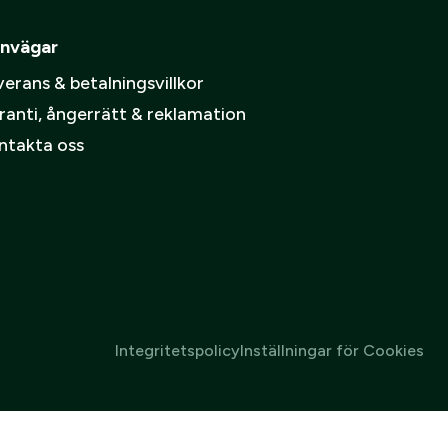
pa ett konto.
ämpare
nvägar
Skapa konto
erans & betalningsvillkor
spolicy
.
ranti, ångerrätt & reklamation
ntakta oss
Integritetspolicy
Inställningar för Cookies