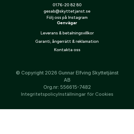
0176-20 82 80
Jag godkänner att mina personuppgifter behandlas enligt
gesab@skyttetjanst.se
GESABs
personuppgiftspolicy
.
Följ oss på Instagram
Genvägar
Skicka
Leverans & betalningsvillkor
Garanti, ångerrätt & reklamation
Kontakta oss
© Copyright 2026 Gunnar Elfving Skyttetjänst
AB
Org.nr: 556615-7482
Integritetspolicy
Inställningar för Cookies