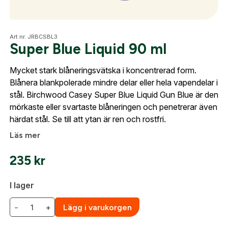
frågorna gällande Mitt konto.
Optik
Art nr. JRBCSBL3
Företag- eller Föreningsnamn:
*
Logga in
Super Blue Liquid 90 ml
Logga in för att handla med dina avtalspriser, smidig
Mycket stark blåneringsvätska i koncentrerad form.
Mer
fakturabetalning och tillgång till orderhistorik.
Blånera blankpolerade mindre delar eller hela vapendelar i
Org. nummer
stål. Birchwood Casey Super Blue Liquid Gun Blue är den
När du är inloggad hanteras beställningen
mörkaste eller svartaste blåneringen och penetrerar även
automatiskt enligt dina inställningar.
härdat stål. Se till att ytan är ren och rostfri.
Mitt konto
Leverans & fakturaadress
Läs mer
Kontakta oss
Gatuadress:
*
E-postadress:
*
Fyll i din e-post adress nedan så kontaktar vi dig
235
kr
så fort den här produkten är tillbaka i vårt
sortiment.
I lager
Lösenord:
*
Super Blue Liquid 90 ml
−
+
Lägg i varukorgen
Postnummer:
*
E-post adress