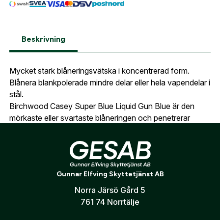
Glömt lösenord?
Ort:
*
Jag godkänner att mina uppgifter sparas enligt
Beskrivning
.
integritetspolicyn
Skapa konto och handla enklare
Telefon:
*
Mycket stark blåneringsvätska i koncentrerad form.
Är du företag eller förening?
Med ett eget
Bevaka
Blånera blankpolerade mindre delar eller hela vapendelar i
konto hos oss får du snabbare utcheckning,
stål.
översikt över dina beställningar och sparade
Land:
*
Birchwood Casey Super Blue Liquid Gun Blue är den
uppgifter.
mörkaste eller svartaste blåneringen och penetrerar
även härdat stål. Se till att ytan är ren och rostfri.
Är du en förening eller ett företag? Kontakta
oss så hjälper vi dig att skapa ett konto.
E-post:
*
Fungerar ej på rostfritt stål och aluminium.
(kommer bli ditt användarnamn)
Skapa konto
Volym: 90ml
Gunnar Elfving Skyttetjänst AB
Verifiera e-post:
*
Norra Järsö Gård 5
761 74 Norrtälje