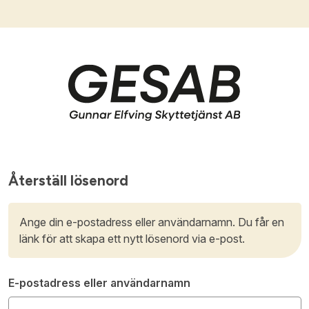
Hoppa till innehåll
onto
tags- eller föreningsuppgifter i formuläret så återkommer vi ti
 FAQ hittar du svar på de vanligaste frågorna gällande Mitt ko
n
 handla med dina avtalspriser, smidig fakturabetalning och till
ler Föreningsnamn:
*
Org. nummer
Återställ lösenord
Ange din e-postadress eller användarnamn. Du får en
ad hanteras beställningen automatiskt enligt dina inställning
länk för att skapa ett nytt lösenord via e-post.
 & fakturaadress
:
*
ss:
*
Lösenord:
*
E-postadress eller användarnamn