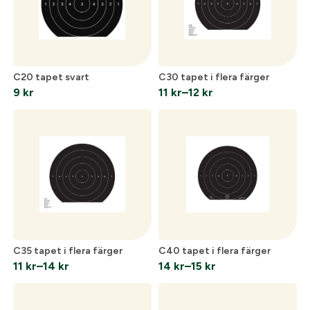
Optik
C20 tapet svart
C30 tapet i flera färger
9
kr
11
kr
–
12
kr
Prisintervall:
Mer
11 kr
till
12 kr
Mitt konto
Kontakta oss
C35 tapet i flera färger
C40 tapet i flera färger
11
kr
–
14
kr
14
kr
–
15
kr
Prisintervall:
Prisintervall:
11 kr
14 kr
till
till