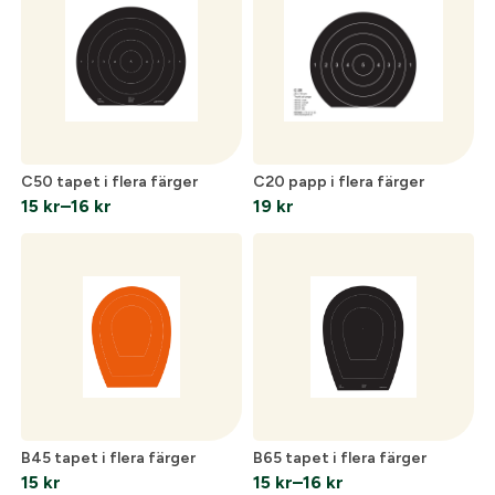
14 kr
15 kr
C50 tapet i flera färger
C20 papp i flera färger
15
kr
–
16
kr
19
kr
Prisintervall:
15 kr
till
16 kr
B45 tapet i flera färger
B65 tapet i flera färger
15
kr
15
kr
–
16
kr
Prisintervall: