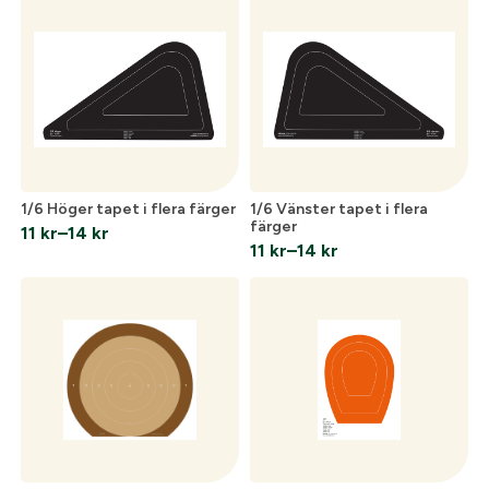
till
14 kr
1/6 Höger tapet i flera färger
1/6 Vänster tapet i flera
färger
11
kr
–
14
kr
Prisintervall:
11
kr
–
14
kr
Prisintervall:
11 kr
11 kr
till
till
14 kr
14 kr