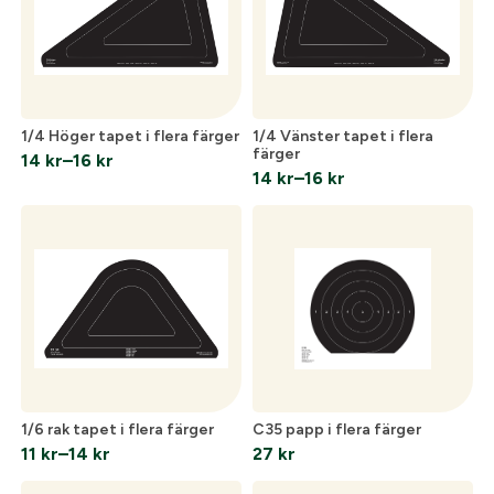
Skapa konto
Verifiera e-post:
*
1/4 Höger tapet i flera färger
1/4 Vänster tapet i flera
färger
14
kr
–
16
kr
Jag godkänner att mina personuppgifter behandlas enligt
Prisintervall:
14
kr
–
16
kr
GESABs
personuppgiftspolicy
.
Prisintervall:
14 kr
14 kr
till
Skicka
till
16 kr
16 kr
1/6 rak tapet i flera färger
C35 papp i flera färger
11
kr
–
14
kr
27
kr
Prisintervall:
11 kr