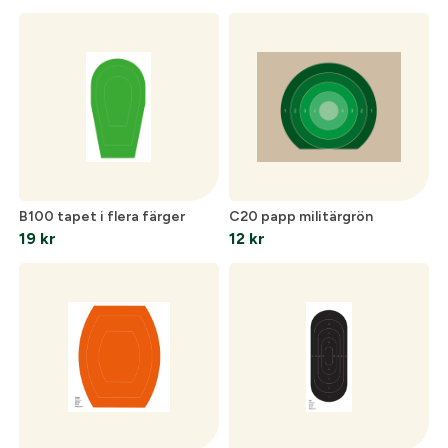
15 kr
till
16 kr
B100 tapet i flera färger
C20 papp militärgrön
19
kr
12
kr