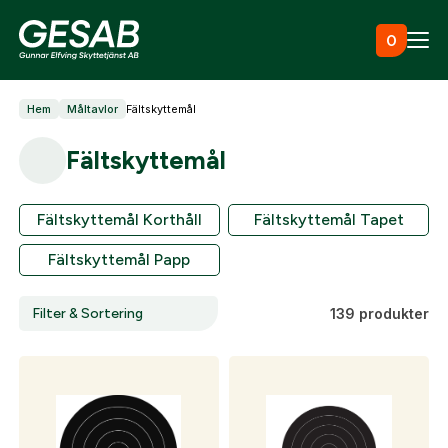
Hoppa till innehåll
0
Hem
Måltavlor
Fältskyttemål
Ammunition
Fältskyttemål
Utrustning
Fältskyttemål Korthåll
Fältskyttemål Tapet
Fältskyttemål Papp
Jaktkläder & skor
Filter & Sortering
139 produkter
Måltavlor
Vapen