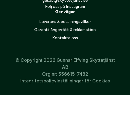
gesab@skyttetjanst.se
Följ oss på Instagram
Genvägar
Leverans & betalningsvillkor
B45 papp i flera färger
1/8 tapet orange
37
kr
11
kr
Garanti, ångerrätt & reklamation
Kontakta oss
1
2
3
4
5
Nästa
© Copyright 2026 Gunnar Elfving Skyttetjänst
AB
Org.nr: 556615-7482
Integritetspolicy
Inställningar för Cookies