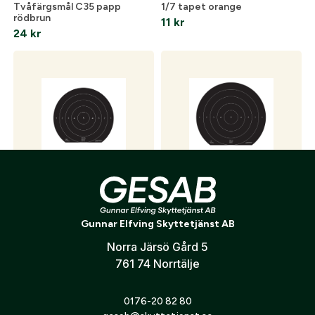
Tvåfärgsmål C35 papp
1/7 tapet orange
rödbrun
11
kr
24
kr
C40 papp i flera färger
C50 papp i flera färger
33
kr
49
kr
Gunnar Elfving Skyttetjänst AB
Norra Järsö Gård 5
761 74 Norrtälje
0176-20 82 80