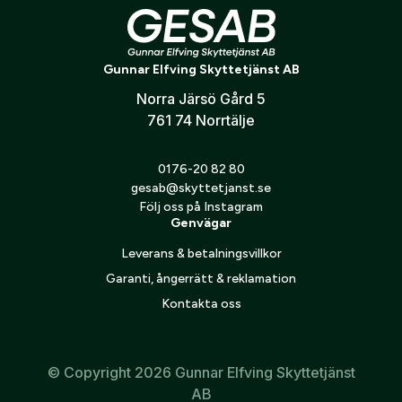
konto hos oss får du snabbare utcheckning,
översikt över dina beställningar och sparade
Taveltolk 6,5/8,0
Land:
*
uppgifter.
Gunnar Elfving Skyttetjänst AB
Norra Järsö Gård 5
Är du en förening eller ett företag? Kontakta
761 74 Norrtälje
oss så hjälper vi dig att skapa ett konto.
E-post:
*
(kommer bli ditt användarnamn)
Skapa konto
0176-20 82 80
gesab@skyttetjanst.se
Följ oss på Instagram
Verifiera e-post:
*
Genvägar
Leverans & betalningsvillkor
Garanti, ångerrätt & reklamation
Jag godkänner att mina personuppgifter behandlas enligt
GESABs
personuppgiftspolicy
.
Kontakta oss
Skicka
© Copyright 2026 Gunnar Elfving Skyttetjänst
AB