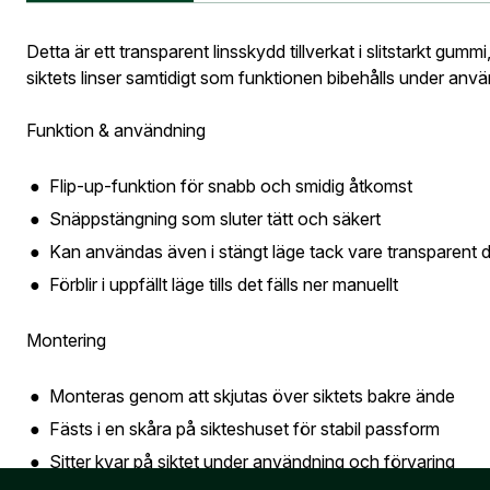
E-post ad
Information vid köp av vapen
Vapen
Detta är ett transparent linsskydd tillverkat i slitstarkt gumm
Postnumme
siktets linser samtidigt som funktionen bibehålls under anv
Funktion & användning
Jag godkän
Skapa kon
Telefon:
*
Flip-up-funktion för snabb och smidig åtkomst
Bevak
Är du företa
Snäppstängning som sluter tätt och säkert
utcheckning,
Kan användas även i stängt läge tack vare transparent 
Förblir i uppfällt läge tills det fälls ner manuellt
E-post:
*
(ko
Är du en före
Montering
Monteras genom att skjutas över siktets bakre ände
Jag godkänn
Fästs i en skåra på sikteshuset för stabil passform
Skicka
Sitter kvar på siktet under användning och förvaring