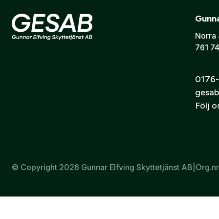
Kompatibilitet:
Gunna
Norra 
Aimpoint Micro H-2
761 74
Aimpoint Micro T-2
Aimpoint Comp M5
0176-
Aimpoint Comp M5s
gesab
Följ 
© Copyright 2026 Gunnar Elfving Skyttetjänst AB
|
Org.n