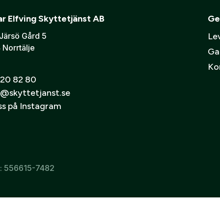
r Elfving Skyttetjänst AB
Ge
Järsö Gård 5
Lev
 Norrtälje
Ga
Ko
20 82 80
@skyttetjanst.se
oss på Instagram
r: 556615-7482