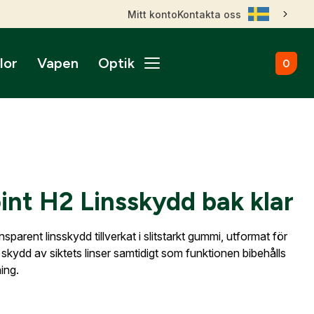
Mitt konto
Kontakta oss
lor
Vapen
Optik
0
ål
broms
nktsikten
märken
Kulammunition
Skytteutrustning
Accessoarer
gnade vapen
roptik
ans & betalningsvillkor
Startvapen
Stövlar & Kängor
gurer
Sportskyttebälten
rer
Hölster
ikare
ss
ade Kulgevär
nsfigurer
Magasinsfickor
nt H2 Linsskydd bak klar
ade Hagelgevär
smontage
djurfigurer
Tillbehör & Reservdelar
ade Kombinationsgevär
Hörselskydd
ade Pipor & Slutstycken
nsparent linsskydd tillverkat i slitstarkt gummi, utformat för
stavlor
Säkerhetsproppar
ade Pistoler
t skydd av siktets linser samtidigt som funktionen bibehålls
ra mål
Patronaskar
Outlet
Outlet
ing.
ade Revolvrar
Väskor
appar & Dispenser
ade Tävlingsgevär
ort & Skyltar