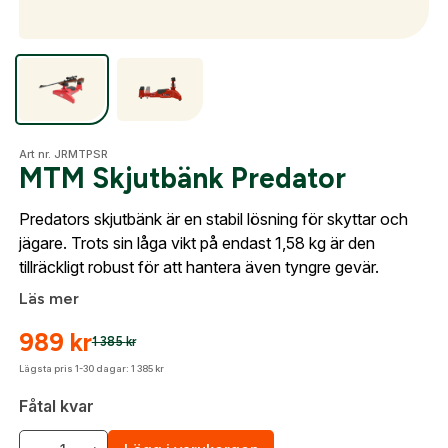
Skapa konto
Optik
Fyll i dina företags- eller föreningsuppgifter i
formuläret så återkommer vi till dig när kontot är
skapat. I vår FAQ hittar du svar på de vanligaste
Mer
frågorna gällande Mitt konto.
Art nr. JRMTPSR
MTM Skjutbänk Predator
Företag- eller Föreningsnamn:
*
Logga in
Predators skjutbänk är en stabil lösning för skyttar och
Mitt konto
jägare. Trots sin låga vikt på endast 1,58 kg är den
Logga in för att handla med dina avtalspriser, smidig
tillräckligt robust för att hantera även tyngre gevär.
Kontakta oss
fakturabetalning och tillgång till orderhistorik.
Org. nummer
Läs mer
När du är inloggad hanteras beställningen
989
kr
1 385
kr
automatiskt enligt dina inställningar.
Lägsta pris 1-30 dagar:
1 385
kr
Leverans & fakturaadress
Gatuadress:
*
Fåtal kvar
E-postadress:
*
Fyll i din e-post adress nedan så kontaktar vi dig