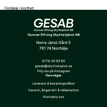
Skapa konto
Fördelar i korthet:
Verifiera e-post:
*
Lätt att bära (1,58 kg)
Passar både gevär och pistoler
Justerbar längd och höjd
Gunnar Elfving Skyttetjänst AB
Jag godkänner att mina personuppgifter behandlas enligt
Skyddande gummistöd
GESABs
personuppgiftspolicy
.
Norra Järsö Gård 5
761 74 Norrtälje
Skicka
0176-20 82 80
gesab@skyttetjanst.se
Följ oss på Instagram
Genvägar
Leverans & betalningsvillkor
Garanti, ångerrätt & reklamation
Kontakta oss