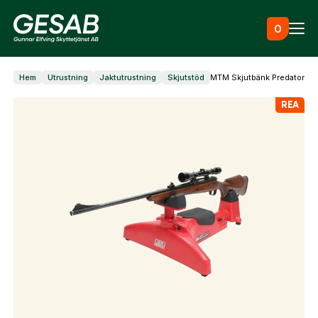
Hoppa till innehåll
0
Hem
Utrustning
Jaktutrustning
Skjutstöd
MTM Skjutbänk Predator
Ammunition
REA
Utrustning
Jaktkläder & skor
Måltavlor
Vapen