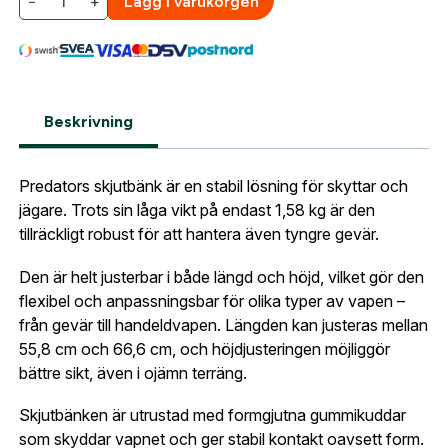
−
+
Lägg i varukorgen
så fort den här produkten är tillbaka i vårt
sortiment.
Lösenord:
*
MTM Skjutbänk Predator
Postnummer:
*
E-post adress
Beskrivning
Glömt lösenord?
Ort:
*
Predators skjutbänk är en stabil lösning för skyttar och
jägare. Trots sin låga vikt på endast 1,58 kg är den
Jag godkänner att mina uppgifter sparas enligt
tillräckligt robust för att hantera även tyngre gevär.
.
integritetspolicyn
Skapa konto och handla enklare
Telefon:
*
Den är helt justerbar i både längd och höjd, vilket gör den
Är du företag eller förening?
Med ett eget
Bevaka
flexibel och anpassningsbar för olika typer av vapen –
konto hos oss får du snabbare utcheckning,
från gevär till handeldvapen. Längden kan justeras mellan
översikt över dina beställningar och sparade
Land:
*
55,8 cm och 66,6 cm, och höjdjusteringen möjliggör
uppgifter.
bättre sikt, även i ojämn terräng.
Är du en förening eller ett företag? Kontakta
Skjutbänken är utrustad med formgjutna gummikuddar
oss så hjälper vi dig att skapa ett konto.
E-post:
*
som skyddar vapnet och ger stabil kontakt oavsett form.
(kommer bli ditt användarnamn)