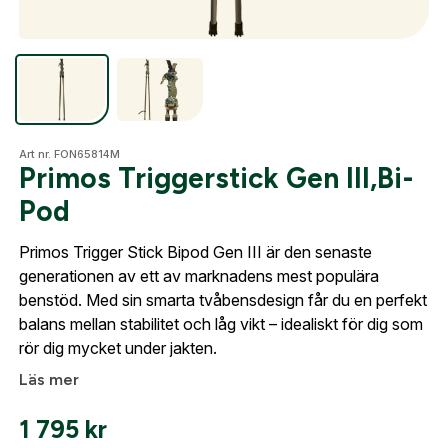
Skapa konto
Optik
Fyll i dina företags- eller föreningsuppgifter i
formuläret så återkommer vi till dig när kontot är
Mer
skapat. I vår FAQ hittar du svar på de vanligaste
Art nr. FON65814M
Primos Triggerstick Gen III,Bi-
frågorna gällande Mitt konto.
Pod
Mitt konto
Företag- eller Föreningsnamn:
*
Logga in
Primos Trigger Stick Bipod Gen III är den senaste
Kontakta oss
generationen av ett av marknadens mest populära
Logga in för att handla med dina avtalspriser, smidig
benstöd. Med sin smarta tvåbensdesign får du en perfekt
fakturabetalning och tillgång till orderhistorik.
Org. nummer
balans mellan stabilitet och låg vikt – idealiskt för dig som
rör dig mycket under jakten.
När du är inloggad hanteras beställningen
Läs mer
automatiskt enligt dina inställningar.
Leverans & fakturaadress
1 795
kr
Gatuadress:
*
E-postadress:
*