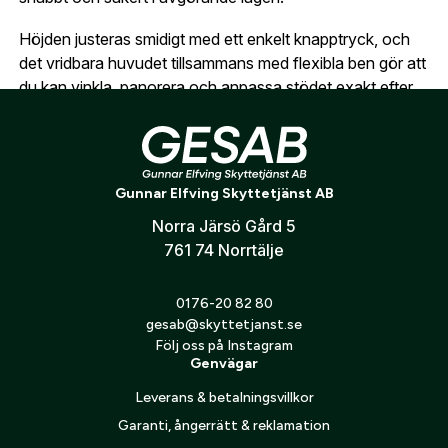
oss så hjälper vi dig att skapa ett konto.
E-post:
*
(kommer bli ditt användarnamn)
Höjden justeras smidigt med ett enkelt knapptryck, och
Skapa konto
det vridbara huvudet tillsammans med flexibla ben gör att
du kan vinkla, panorera och anpassa stödet exakt efter
Verifiera e-post:
*
situationen. Allt sker dessutom i princip helt ljudlöst –
perfekt när varje rörelse räknas.
Det nya snabbfästet (Quick Detach Yoke) är utrustat
Jag godkänner att mina personuppgifter behandlas enligt
Gunnar Elfving Skyttetjänst AB
GESABs
personuppgiftspolicy
.
med en extra säkerhetsspärr som bör användas för att
säkerställa att klykan sitter ordentligt fast.
Norra Järsö Gård 5
Skicka
761 74 Norrtälje
0176-20 82 80
gesab@skyttetjanst.se
Följ oss på Instagram
Genvägar
Leverans & betalningsvillkor
Garanti, ångerrätt & reklamation