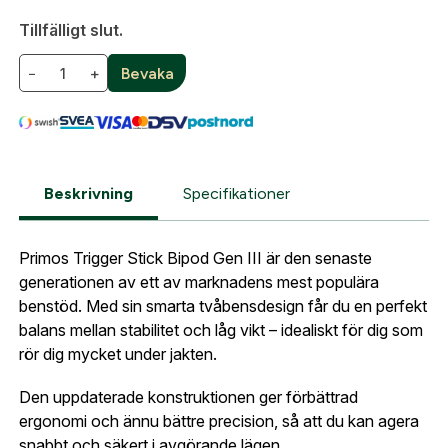
Fyll i din e-post adress nedan så kontaktar vi dig
Tillfälligt slut.
så fort den här produkten är tillbaka i vårt
sortiment.
−
+
Bevaka
Lösenord:
*
Primos Triggerstick Gen III,Bi-Pod
Postnummer:
*
E-post adress
Glömt lösenord?
Beskrivning
Specifikationer
Ort:
*
Jag godkänner att mina uppgifter sparas enligt
Primos Trigger Stick Bipod Gen III är den senaste
.
integritetspolicyn
Skapa konto och handla enklare
generationen av ett av marknadens mest populära
Telefon:
*
benstöd. Med sin smarta tvåbensdesign får du en perfekt
Är du företag eller förening?
Med ett eget
Bevaka
balans mellan stabilitet och låg vikt – idealiskt för dig som
konto hos oss får du snabbare utcheckning,
rör dig mycket under jakten.
översikt över dina beställningar och sparade
Land:
*
uppgifter.
Den uppdaterade konstruktionen ger förbättrad
ergonomi och ännu bättre precision, så att du kan agera
Är du en förening eller ett företag? Kontakta
snabbt och säkert i avgörande lägen.