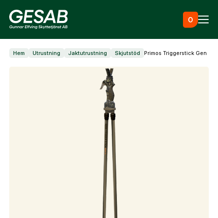
Hoppa till innehåll
0
Hem
Utrustning
Jaktutrustning
Skjutstöd
Primos Triggerstick Gen III,
Ammunition
Utrustning
Jaktkläder & skor
Måltavlor
Vapen