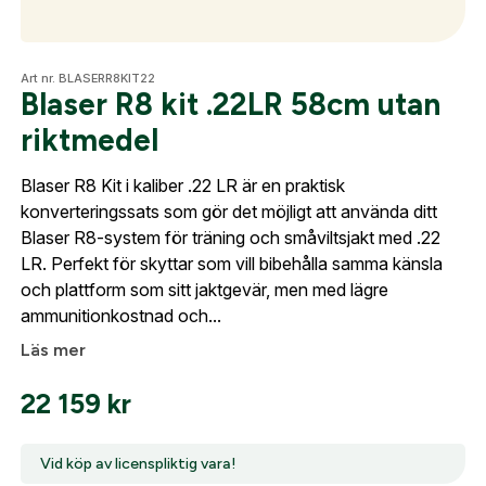
skapat. I vår FAQ hittar du svar på de vanligaste
frågorna gällande Mitt konto.
Optik
Art nr. BLASERR8KIT22
Blaser R8 kit .22LR 58cm utan
Företag- eller Föreningsnamn:
*
Logga in
riktmedel
Logga in för att handla med dina avtalspriser, smidig
Mer
fakturabetalning och tillgång till orderhistorik.
Blaser R8 Kit i kaliber .22 LR är en praktisk
Org. nummer
konverteringssats som gör det möjligt att använda ditt
När du är inloggad hanteras beställningen
Blaser R8-system för träning och småviltsjakt med .22
Mitt konto
automatiskt enligt dina inställningar.
LR. Perfekt för skyttar som vill bibehålla samma känsla
Leverans & fakturaadress
och plattform som sitt jaktgevär, men med lägre
Kontakta oss
Gatuadress:
*
ammunitionkostnad och...
E-postadress:
*
Fyll i din e-post adress nedan så kontaktar vi dig
Läs mer
så fort den här produkten är tillbaka i vårt
22 159
kr
sortiment.
Lösenord:
*
Blaser R8 kit .22LR 58cm utan riktmedel
Postnummer:
*
Vid köp av licenspliktig vara!
E-post adress