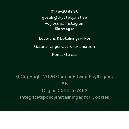
Jag godkänner att mina personuppgifter behandlas enligt
0176-20 82 80
GESABs
personuppgiftspolicy
.
gesab@skyttetjanst.se
Följ oss på Instagram
Skicka
Genvägar
Leverans & betalningsvillkor
Garanti, ångerrätt & reklamation
Kontakta oss
© Copyright 2026 Gunnar Elfving Skyttetjänst
AB
Org.nr: 556615-7482
Integritetspolicy
Inställningar för Cookies