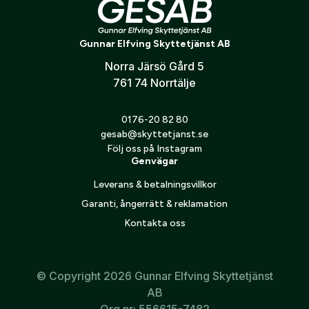
129 000
kr
Glömt lösenord?
Gunnar Elfving Skyttetjänst AB
Optik
Norra Järsö Gård 5
Postnummer:
*
761 74 Norrtälje
Mer
Skapa konto och handla enklare
0176-20 82 80
Är du företag eller förening?
Med ett eget
gesab@skyttetjanst.se
Ort:
*
konto hos oss får du snabbare utcheckning,
Följ oss på Instagram
översikt över dina beställningar och sparade
Genvägar
Mitt konto
uppgifter.
Leverans & betalningsvillkor
Kontakta oss
Telefon:
*
Garanti, ångerrätt & reklamation
Är du en förening eller ett företag? Kontakta
Kontakta oss
oss så hjälper vi dig att skapa ett konto.
Land:
*
Skapa konto
© Copyright 2026 Gunnar Elfving Skyttetjänst
AB