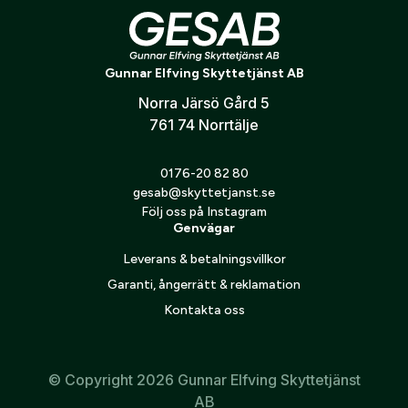
konto hos oss får du snabbare utcheckning,
Outdoor Edge Flip n´ Saw FW-
Outdoor Edge Game Shears
översikt över dina beställningar och sparade
70
389
kr
Land:
*
uppgifter.
495
kr
Gunnar Elfving Skyttetjänst AB
Norra Järsö Gård 5
Är du en förening eller ett företag? Kontakta
761 74 Norrtälje
oss så hjälper vi dig att skapa ett konto.
E-post:
*
(kommer bli ditt användarnamn)
Skapa konto
0176-20 82 80
gesab@skyttetjanst.se
Verifiera e-post:
*
Följ oss på Instagram
Genvägar
Leverans & betalningsvillkor
Garanti, ångerrätt & reklamation
Jag godkänner att mina personuppgifter behandlas enligt
GESABs
personuppgiftspolicy
.
Kontakta oss
Skicka
© Copyright 2026 Gunnar Elfving Skyttetjänst
AB