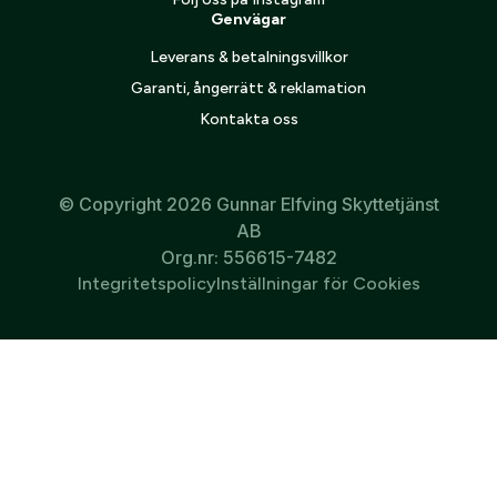
Genvägar
Leverans & betalningsvillkor
Garanti, ångerrätt & reklamation
Kontakta oss
© Copyright 2026 Gunnar Elfving Skyttetjänst
AB
Org.nr: 556615-7482
Integritetspolicy
Inställningar för Cookies