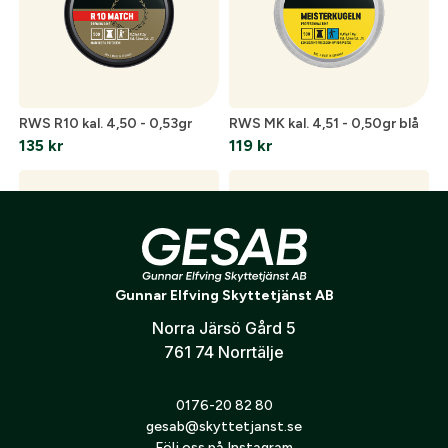
Jag godkänner att mina personuppgifter behandlas enligt
GESABs
personuppgiftspolicy
.
Skicka
RWS R10 kal. 4,50 - 0,53gr
RWS MK kal. 4,51 - 0,50gr blå
135
kr
119
kr
Gunnar Elfving Skyttetjänst AB
Norra Järsö Gård 5
761 74 Norrtälje
RWS Patron .308 Win EVO
RWS Driven Hunt .30-06
184gr/11,9g
1 170
kr
0176-20 82 80
1 559
kr
gesab@skyttetjanst.se
Följ oss på Instagram