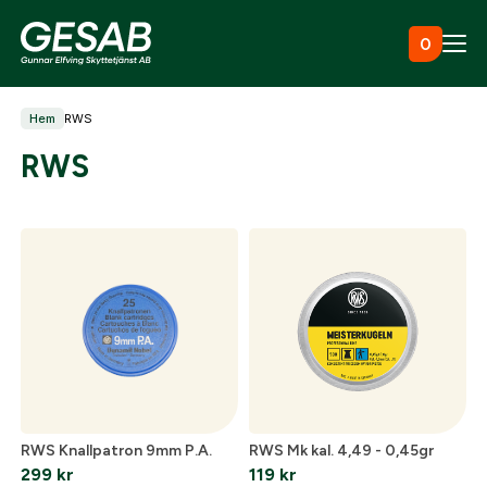
Hoppa till innehåll
0
Hem
RWS
Ammunition
RWS
Utrustning
Jaktkläder & skor
Måltavlor
RWS Knallpatron 9mm P.A.
RWS Mk kal. 4,49 - 0,45gr
299
kr
119
kr
Vapen