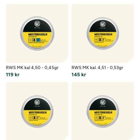
Optik
Mer
RWS MK kal 4,50 - 0,45gr
RWS MK kal. 4,51 - 0,53gr
Mitt konto
119
kr
145
kr
Kontakta oss
Skapa konto
Fyll i dina företags- eller föreningsuppgifter i
formuläret så återkommer vi till dig när kontot är