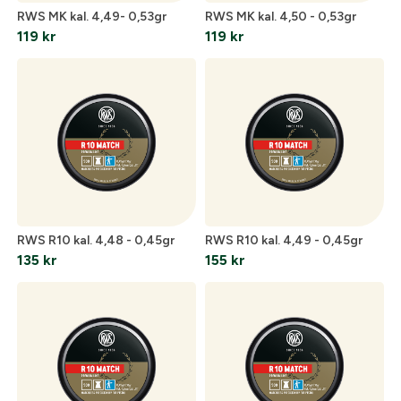
skapat. I vår FAQ hittar du svar på de vanligaste
RWS MK kal. 4,49- 0,53gr
RWS MK kal. 4,50 - 0,53gr
frågorna gällande Mitt konto.
119
kr
119
kr
Företag- eller Föreningsnamn:
*
Logga in
Logga in för att handla med dina avtalspriser, smidig
fakturabetalning och tillgång till orderhistorik.
Org. nummer
När du är inloggad hanteras beställningen
automatiskt enligt dina inställningar.
Leverans & fakturaadress
RWS R10 kal. 4,48 - 0,45gr
RWS R10 kal. 4,49 - 0,45gr
Gatuadress:
*
135
kr
155
kr
E-postadress:
*
Lösenord:
*
Postnummer:
*