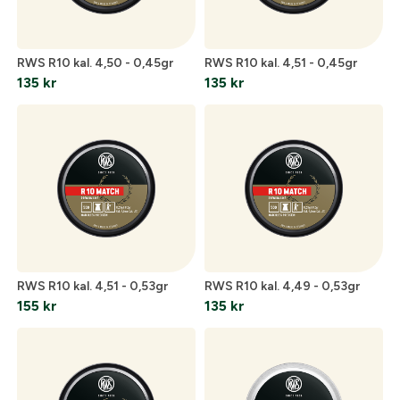
Glömt lösenord?
Ort:
*
RWS R10 kal. 4,50 - 0,45gr
RWS R10 kal. 4,51 - 0,45gr
135
kr
135
kr
Skapa konto och handla enklare
Telefon:
*
Är du företag eller förening?
Med ett eget
konto hos oss får du snabbare utcheckning,
översikt över dina beställningar och sparade
Land:
*
uppgifter.
Är du en förening eller ett företag? Kontakta
oss så hjälper vi dig att skapa ett konto.
E-post:
*
RWS R10 kal. 4,51 - 0,53gr
RWS R10 kal. 4,49 - 0,53gr
(kommer bli ditt användarnamn)
155
kr
135
kr
Skapa konto
Verifiera e-post:
*