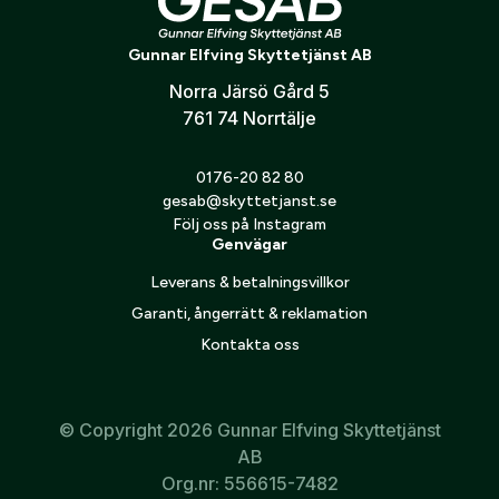
Glömt lösenord?
Gunnar Elfving Skyttetjänst AB
Optik
Norra Järsö Gård 5
761 74 Norrtälje
Postnummer:
*
Skapa konto och handla enklare
Mer
0176-20 82 80
Är du företag eller förening?
Med ett eget
gesab@skyttetjanst.se
Ort:
*
konto hos oss får du snabbare utcheckning,
Följ oss på Instagram
Genvägar
översikt över dina beställningar och sparade
Mitt konto
uppgifter.
Leverans & betalningsvillkor
Kontakta oss
Garanti, ångerrätt & reklamation
Telefon:
*
Är du en förening eller ett företag? Kontakta
Kontakta oss
oss så hjälper vi dig att skapa ett konto.
Skapa konto
Land:
*
© Copyright 2026 Gunnar Elfving Skyttetjänst
AB
Org.nr: 556615-7482