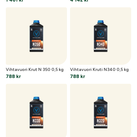
Jag godkänner att mina personuppgifter behandlas enligt
GESABs
personuppgiftspolicy
.
Skicka
Vihtavuori Krut N 350 0,5 kg
Vihtavuori Kruti N340 0,5 kg
788
kr
788
kr