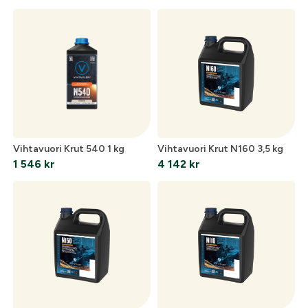
Optik
Mer
Vihtavuori Krut 540 1 kg
Vihtavuori Krut N160 3,5 kg
Mitt konto
1 546
kr
4 142
kr
Kontakta oss