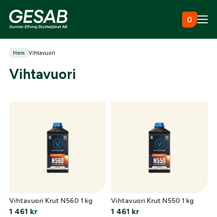
Hoppa till innehåll
0
Hem
Vihtavuori
Ammunition
Vihtavuori
Utrustning
Jaktkläder & skor
Måltavlor
Vihtavuori Krut N560 1 kg
Vihtavuori Krut N550 1 kg
1 461
kr
1 461
kr
Vapen