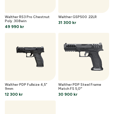
Lösenord:
*
Walther RS3 Pro Chestnut
Walther GSP500 .22LR
Poly .308win
31 300
kr
Postnummer:
*
49 990
kr
Glömt lösenord?
Ort:
*
Skapa konto och handla enklare
Telefon:
*
Är du företag eller förening?
Med ett eget
konto hos oss får du snabbare utcheckning,
översikt över dina beställningar och sparade
Walther PDP Fullsize 4,5"
Walther PDP Steel Frame
Land:
*
9mm
Match FS 5,0″
uppgifter.
12 300
kr
30 900
kr
Är du en förening eller ett företag? Kontakta
oss så hjälper vi dig att skapa ett konto.
E-post:
*
(kommer bli ditt användarnamn)