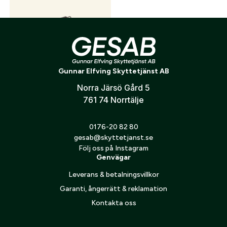
Skapa konto
Verifiera e-post:
*
Gunnar Elfving Skyttetjänst AB
Eemann Tech Competition
Jag godkänner att mina personuppgifter behandlas enligt
Trigger Spring
GESABs
personuppgiftspolicy
.
Norra Järsö Gård 5
150
kr
761 74 Norrtälje
Skicka
0176-20 82 80
gesab@skyttetjanst.se
Följ oss på Instagram
Genvägar
Leverans & betalningsvillkor
Garanti, ångerrätt & reklamation
Kontakta oss