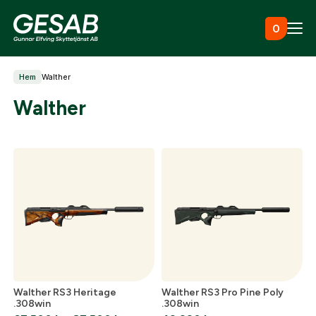
Hoppa till innehåll
0
Hem
Walther
Ammunition
Walther
Utrustning
Jaktkläder & skor
Måltavlor
Walther RS3 Heritage
Walther RS3 Pro Pine Poly
.308win
.308win
Vapen