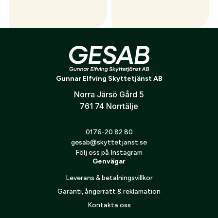
Tikka T3x ACE TARGET .308
Tikka T3x Super Varmint
Midnight Bronze
6,5x55
26 699
kr
30 399
kr
Gunnar Elfving Skyttetjänst AB
Norra Järsö Gård 5
761 74 Norrtälje
0176-20 82 80
gesab@skyttetjanst.se
Följ oss på Instagram
Genvägar
Tikka T1X Ace Target .22lr
Bakkappa original Tikka T3x
24 499
kr
499
kr
Leverans & betalningsvillkor
Garanti, ångerrätt & reklamation
Kontakta oss