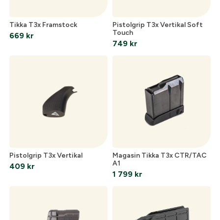
Tikka T3x Framstock
Pistolgrip T3x Vertikal Soft
Touch
669
kr
749
kr
Pistolgrip T3x Vertikal
Magasin Tikka T3x CTR/TAC
A1
409
kr
Skapa konto
1 799
kr
Fyll i dina företags- eller föreningsuppgifter i
formuläret så återkommer vi till dig när kontot är
skapat. I vår FAQ hittar du svar på de vanligaste