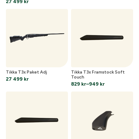
27 499
kr
Optik
Mer
Tikka T3x Paket Adj
Tikka T3x Framstock Soft
Mitt konto
Touch
27 499
kr
829
kr
–
949
kr
Kontakta oss
Prisintervall:
829 kr
till
949 kr