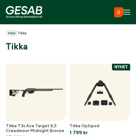
Hoppa till innehåll
0
Hem
Tikka
Ammunition
Tikka
Utrustning
NYHET
Jaktkläder & skor
Måltavlor
Tikka T3x Ace Target 6,5
Tikka Optipod
Creedmoor Midnight Bronze
1 799
kr
Vapen