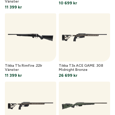
Vänster
10 699
kr
Jag godkänner att mina personuppgifter behandlas enligt
11 399
kr
GESABs
personuppgiftspolicy
.
Skicka
Tikka T1x Rimfire .22lr
Tikka T3x ACE GAME .308
Vänster
Midnight Bronze
11 399
kr
26 699
kr