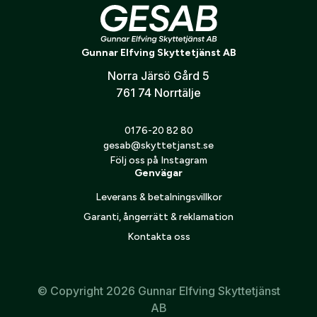
innermålet.
Verifiera e-post:
*
Mått: 50x65 cm
Gunnar Elfving Skyttetjänst AB
Utgående produkt!
Norra Järsö Gård 5
Jag godkänner att mina personuppgifter behandlas enligt
761 74 Norrtälje
GESABs
personuppgiftspolicy
.
Skicka
0176-20 82 80
gesab@skyttetjanst.se
Följ oss på Instagram
Genvägar
Leverans & betalningsvillkor
Garanti, ångerrätt & reklamation
Kontakta oss
© Copyright 2026 Gunnar Elfving Skyttetjänst
AB