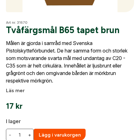
Skapa konto
Fyll i dina företags- eller föreningsuppgifter i
formuläret så återkommer vi till dig när kontot är
Optik
Art nr. 31670
skapat. I vår FAQ hittar du svar på de vanligaste
Tvåfärgsmål B65 tapet brun
frågorna gällande Mitt konto.
Målen är gjorda i samråd med Svenska
Mer
Pistolskytteförbundet. De har samma form och storlek
Företag- eller Föreningsnamn:
*
Logga in
som motsvarande svarta mål med undantag av C20 -
C35 som är helt cirkulära. Innehållet är ljusbrunt eller
Logga in för att handla med dina avtalspriser, smidig
grågrönt och den omgivande bården är mörkbrun
Mitt konto
fakturabetalning och tillgång till orderhistorik.
Org. nummer
respektive mörkgrön.
Kontakta oss
Läs mer
När du är inloggad hanteras beställningen
automatiskt enligt dina inställningar.
17
kr
Leverans & fakturaadress
Gatuadress:
*
E-postadress:
*
I lager
Fyll i din e-post adress nedan så kontaktar vi dig
så fort den här produkten är tillbaka i vårt
−
+
Lägg i varukorgen