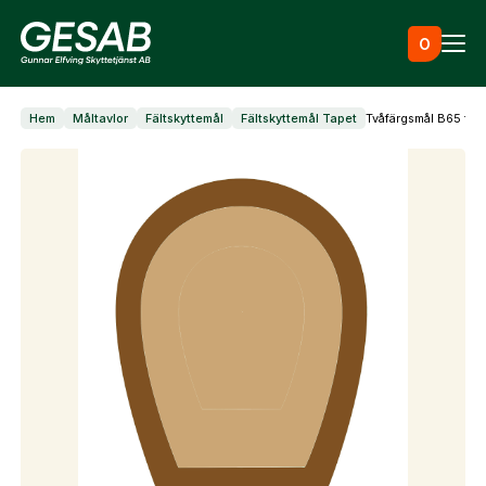
Hoppa till innehåll
0
Hem
Måltavlor
Fältskyttemål
Fältskyttemål Tapet
Tvåfärgsmål B65 tap
Ammunition
Utrustning
Jaktkläder & skor
Måltavlor
Vapen