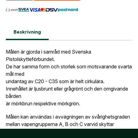
sortiment.
Lösenord:
*
Tvåfärgsmål B65 tapet brun
Postnummer:
*
E-post adress
Beskrivning
Glömt lösenord?
Ort:
*
Målen är gjorda i samråd med Svenska
Jag godkänner att mina uppgifter sparas enligt
Pistolskytteförbundet.
.
integritetspolicyn
Skapa konto och handla enklare
De har samma form och storlek som motsvarande svarta
Telefon:
*
mål med
Är du företag eller förening?
Med ett eget
Bevaka
undantag av C20 - C35 som är helt cirkulära.
konto hos oss får du snabbare utcheckning,
Innehållet är ljusbrunt eller grågrönt och den omgivande
översikt över dina beställningar och sparade
Land:
*
bården
uppgifter.
är mörkbrun respektive mörkgrön.
Är du en förening eller ett företag? Kontakta
Målen kan användas i avvägningen av svårighetsgraden
oss så hjälper vi dig att skapa ett konto.
E-post:
*
(kommer bli ditt användarnamn)
mellan vapengrupperna A, B och C varvid skyttar
i vapengrupp C endast får tillgodoräkna sig träffar i
Skapa konto