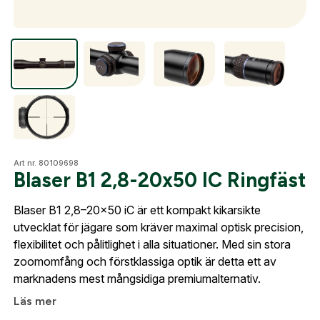
Optik
Mer
Art nr. 80109698
Mitt konto
Blaser B1 2,8-20x50 IC Ringfäst
Kontakta oss
Blaser B1 2,8–20x50 iC är ett kompakt kikarsikte
utvecklat för jägare som kräver maximal optisk precision,
flexibilitet och pålitlighet i alla situationer. Med sin stora
zoomomfång och förstklassiga optik är detta ett av
marknadens mest mångsidiga premiumalternativ.
Läs mer