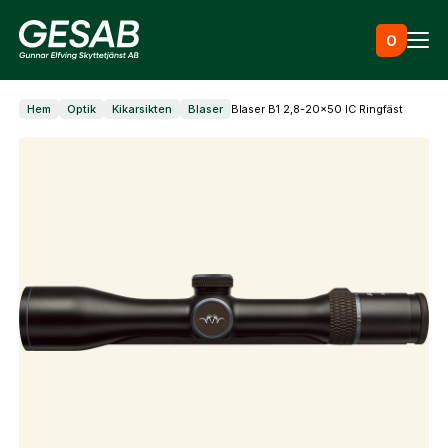
Hoppa till innehåll
0
Hem
Optik
Kikarsikten
Blaser
Blaser B1 2,8-20×50 IC Ringfäst
Ammunition
Utrustning
Jaktkläder & skor
Måltavlor
Vapen