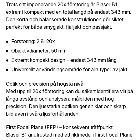
automatiskt enligt dina inställningar.
Trots sitt imponerande 20x förstoring är Blaser B1
Leverans & fakturaadress
extremt kompakt med en total längd på endast 343 mm.
Gatuadress:
*
Den korta och balanserade konstruktionen gör siktet
E-postadress:
*
perfekt för både smygjakt, fjälljakt och passjakt.
Fyll i din e-post adress nedan så kontaktar vi dig
så fort den här produkten är tillbaka i vårt
Förstoring: 2,8–20x
sortiment.
Lösenord:
*
Objektivdiameter: 50 mm
Blaser B1 2,8-20×50 IC Ringfäst
Postnummer:
*
Extremt kompakt design – endast 343 mm lång
E-post adress
Universellt användningsområde för alla typer av jakt
Glömt lösenord?
Optik och precision på högsta nivå
Ort:
*
Med upp till 20x förstoring kan du säkert identifiera vilt på
Jag godkänner att mina uppgifter sparas enligt
långa avstånd och analysera målbilden med hög
.
integritetspolicyn
precision. Den ljusstarka optiken ger en klar och skarp
Skapa konto och handla enklare
Telefon:
*
bild även i svåra ljusförhållanden.
Är du företag eller förening?
Med ett eget
Bevaka
konto hos oss får du snabbare utcheckning,
First Focal Plane (FFP) – konsekvent träffpunkt
översikt över dina beställningar och sparade
Blaser B1 är utrustad med ett riktmedel i First Focal Plane
Land:
*