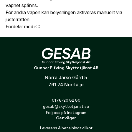
vapnet spänns.
För andra vapen kan belysningen aktiveras manuellt via
justerratten.
Fördelar med iC:
Automatisk aktivering av belysning
Snabbare skottberedskap
Förbättrad säkerhet i fält
Enkel manuell kontroll vid behov
Gunnar Elfving Skyttetjänst AB
Norra Järsö Gård 5
Premiumkvalitet från Tyskland
761 74 Norrtälje
Blaser B1 tillverkas i Tyskland enligt högsta
kvalitetsstandard. Kombinationen av CNC-bearbetning,
0176-20 82 80
avancerad glasteknik och noggrann kvalitetskontroll
gesab@skyttetjanst.se
säkerställer optimal prestanda och lång livslängd.
Följ oss på Instagram
Genvägar
Leverans & betalningsvillkor