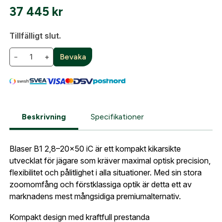
37 445
kr
Tillfälligt slut.
−
+
Bevaka
Skapa konto
Fyll i dina företags- eller föreningsuppgifter i
formuläret så återkommer vi till dig när kontot är
skapat. I vår FAQ hittar du svar på de vanligaste
Beskrivning
Specifikationer
frågorna gällande Mitt konto.
Blaser B1 2,8–20x50 iC är ett kompakt kikarsikte
Företag- eller Föreningsnamn:
*
Logga in
utvecklat för jägare som kräver maximal optisk precision,
flexibilitet och pålitlighet i alla situationer. Med sin stora
Logga in för att handla med dina avtalspriser, smidig
zoomomfång och förstklassiga optik är detta ett av
fakturabetalning och tillgång till orderhistorik.
Org. nummer
marknadens mest mångsidiga premiumalternativ.
När du är inloggad hanteras beställningen
Kompakt design med kraftfull prestanda