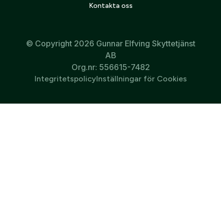
Kontakta oss
269
kr
399
kr
© Copyright 2026 Gunnar Elfving Skyttetjänst
1
2
Nästa
AB
Org.nr: 556615-7482
Integritetspolicy
Inställningar för Cookies