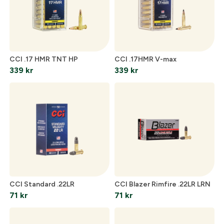
CCI .17 HMR TNT HP
CCI .17HMR V-max
339
kr
339
kr
CCI Standard .22LR
CCI Blazer Rimfire .22LR LRN
71
kr
71
kr
Skapa konto