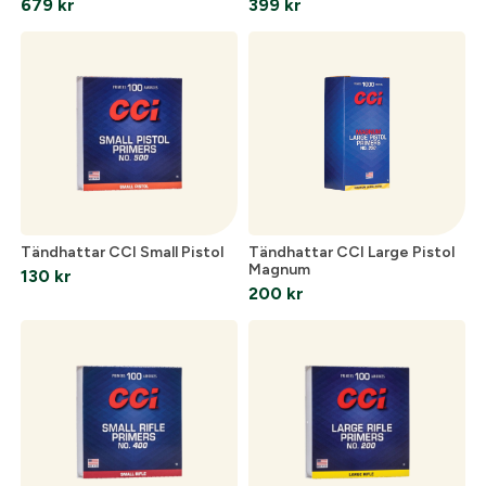
679
kr
399
kr
Optik
Mer
Tändhattar CCI Small Pistol
Tändhattar CCI Large Pistol
Mitt konto
Magnum
130
kr
200
kr
Kontakta oss