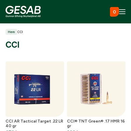
Hoppa till innehåll
0
Hem
CCI
Ammunition
CCI
Utrustning
Jaktkläder & skor
Måltavlor
CCI AR Tactical Target .22 LR
CCI® TNT Green® .17 HMR 16
40 gr
gr
Vapen