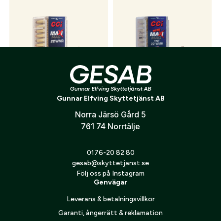
CCI .22WMR TMJ Maxi-Mag
CCI .22 WMR Maxi-Mag TNT
Gunnar Elfving Skyttetjänst AB
339
kr
399
kr
Norra Järsö Gård 5
761 74 Norrtälje
0176-20 82 80
gesab@skyttetjanst.se
Följ oss på Instagram
Genvägar
Leverans & betalningsvillkor
Garanti, ångerrätt & reklamation
CCI .22 WMR Shotshell
CCI .22WMR Game point