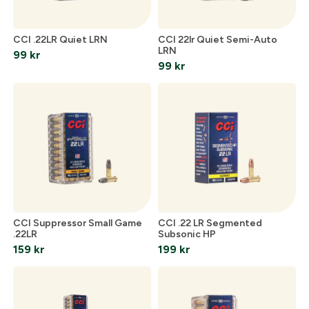
Verifiera e-post:
*
CCI .22LR Quiet LRN
CCI 22lr Quiet Semi-Auto
LRN
99
kr
Jag godkänner att mina personuppgifter behandlas enligt
99
kr
GESABs
personuppgiftspolicy
.
Skicka
CCI Suppressor Small Game
CCI .22 LR Segmented
.22LR
Subsonic HP
159
kr
199
kr