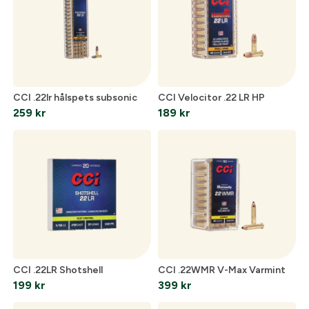
CCI .22lr hålspets subsonic
CCI Velocitor .22 LR HP
259
kr
189
kr
CCI .22LR Shotshell
CCI .22WMR V-Max Varmint
199
kr
399
kr